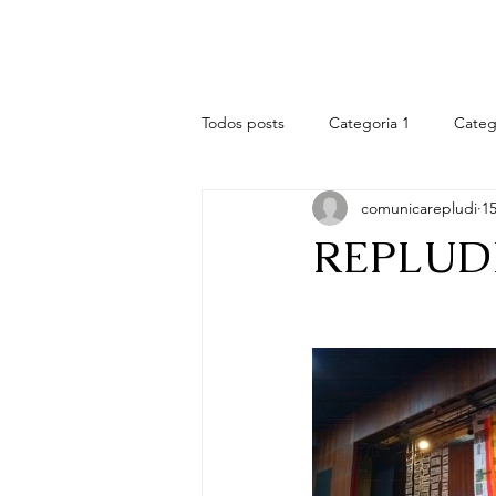
REPLUDI
Principal
B
Todos posts
Categoria 1
Categ
comunicarepludi
15
REPLUDI