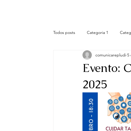
REPLUDI
Principal
B
Todos posts
Categoria 1
Categ
comunicarepludi
5 
Evento: 
2025