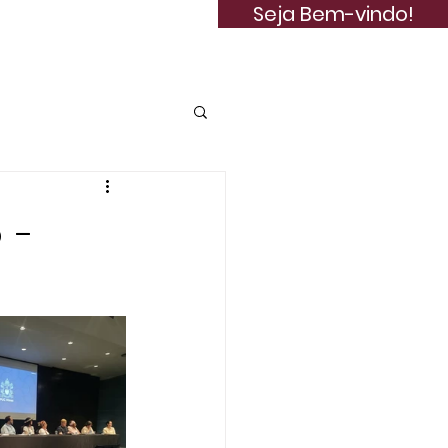
Seja Bem-vindo!
Publicações
 -