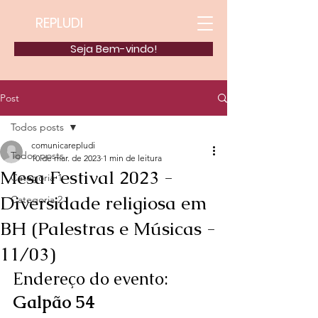
REPLUDI
Seja Bem-vindo!
Post
Todos posts
comunicarepludi
Todos posts
10 de mar. de 2023
1 min de leitura
Mesa Festival 2023 -
Categoria 1
Diversidade religiosa em
Categoria 2
BH (Palestras e Músicas -
11/03)
Endereço do evento: 
Galpão 54