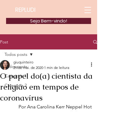
REPLUDI
Seja Bem-vindo!
Post
Todos posts
giuquinteiro
Todos posts
29 de mai. de 2020
1 min de leitura
O papel do(a) cientista da
Categoria 1
religião em tempos de
Categoria 2
coronavírus
Por Ana Carolina Kerr Neppel Hot