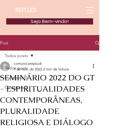
REPLUDI
Seja Bem-vindo!
Post
Todos posts
comunicarepludi
Todos posts
7 de nov. de 2022
2 min de leitura
SEMINÁRIO 2022 DO GT
Categoria 1
- ESPIRITUALIDADES
Categoria 2
CONTEMPORÂNEAS,
PLURALIDADE
RELIGIOSA E DIÁLOGO