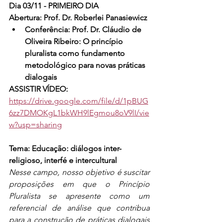
Dia 03/11 - PRIMEIRO DIA
​Abertura: Prof. Dr. Roberlei Panasiewicz
Conferência: Prof. Dr. Cláudio de 
Oliveira Ribeiro: O princípio 
pluralista como fundamento 
metodológico para novas práticas 
dialogais
ASSISTIR VÍDEO: 
https://drive.google.com/file/d/1pBUG
6zz7DMOKgL1bkWH9lEgmou8oV9lI/vie
w?usp=sharing
Tema: Educação: diálogos inter-
religioso, interfé e intercultural
Nesse campo, nosso objetivo é suscitar 
proposições em que o Princípio 
Pluralista se apresente como um 
referencial de análise que contribua 
para a construção de práticas dialogais 