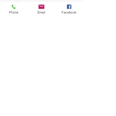
Gonçalves
Debatedor 3: Ma. Thaís Chianca
Phone
Email
Facebook
ASSISTIR VÍDEO: 
https://drive.google.com/file/d/1BFa9q
--OmhY4rKwNgcjsZRELWVqh_92t/view?
usp=sharing