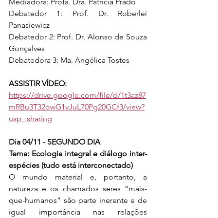
Mediadora: Profa. Dra. Patrícia Prado
Debatedor 1: Prof. Dr. Roberlei 
Panasiewicz
Debatedor 2: Prof. Dr. Alonso de Souza 
Gonçalves
Debatedora 3: Ma. Angélica Tostes
ASSISTIR VÍDEO: 
https://drive.google.com/file/d/1t3az87
mRBu3T32owG1vJuL70Pg20GCf3/view?
usp=sharing
Dia 04/11 - SEGUNDO DIA
Tema: Ecologia integral e diálogo inter-
espécies (tudo está interconectado)
O mundo material e, portanto, a 
natureza e os chamados seres “mais-
que-humanos” são parte inerente e de 
igual importância nas relações 