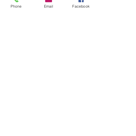
religião e literatura.
Phone
Email
Facebook
Coordenador:
Antônio Geraldo Cantarela
Financiador(es):
Conselho
Nacional de
Desenvolvimento
Científico e Tecnológico -