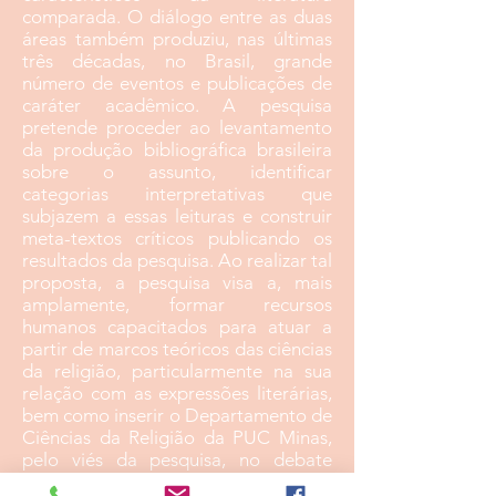
comparada. O diálogo entre as duas
áreas também produziu, nas últimas
três décadas, no Brasil, grande
número de eventos e publicações de
caráter acadêmico. A pesquisa
pretende proceder ao levantamento
da produção bibliográfica brasileira
sobre o assunto, identificar
categorias interpretativas que
subjazem a essas leituras e construir
meta-textos críticos publicando os
resultados da pesquisa. Ao realizar tal
proposta, a pesquisa visa a, mais
amplamente, formar recursos
humanos capacitados para atuar a
partir de marcos teóricos das ciências
da religião, particularmente na sua
relação com as expressões literárias,
bem como inserir o Departamento de
Ciências da Religião da PUC Minas,
pelo viés da pesquisa, no debate
acadêmico sobre as interfaces entre