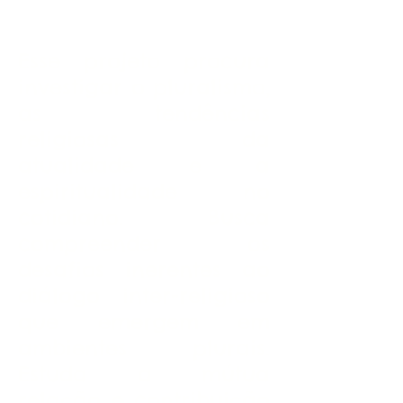
Esse projeto procura
investigar o pluralismo,
as tendências
religiosas da
atualidade e a
espiritualidade no
cotidiano. Busca
compreender os
desafios inerentes ao
diálogo inter-religioso
que emergem em
ambientes plurais.
Estuda a mútua
relação e contribuição