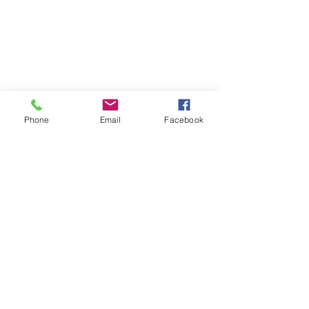
entre religião e
sociedade.
Phone
Email
Facebook
Coordenador:
Roberlei Panasiewicz