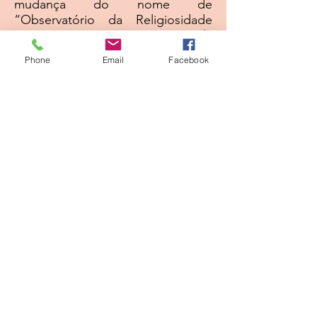
mudança do nome de
“Observatório da Religiosidade
Contemporânea” para “Fórum da
Religiosidade Contemporânea”.
Phone
Email
Facebook
Os membros começaram a
compreender que o evento seria
definido melhor como fórum pelo
fato de promover uma conversa
ou um debate com experiências,
tradições ou com grupos
religiosos. Assim, no dia 13 de
maio, aconteceu o quarto evento
do REPLUDI ou “IV Fórum de
Espiritualidade Contemporânea”,
que teve como tema o Espiritismo
e contou com a participação de
um grupo de Contagem e
apresentação da mestranda
Rosana.
No dia 28 de outubro de 2015,