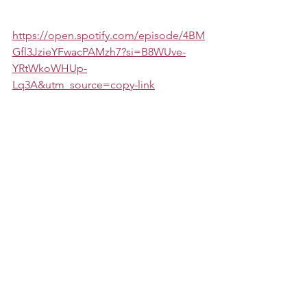
https://open.spotify.com/episode/4BM
Gfl3JzieYFwacPAMzh7?si=B8WUve-
YRtWkoWHUp-
Lq3A&utm_source=copy-link