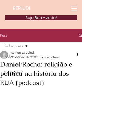
REPLUDI
Seja Bem-vindo!
Post
Todos posts
comunicarepludi
Todos posts
25 de nov. de 2022
1 min de leitura
Daniel Rocha: religião e
Categoria 1
política na história dos
Categoria 2
EUA (podcast)