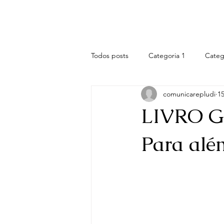
REPLUDI
Principal
B
Todos posts
Categoria 1
Categ
comunicarepludi
15
LIVRO GR
Para além