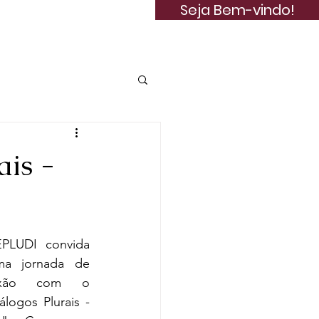
Seja Bem-vindo!
Publicações
is -
LUDI convida 
a jornada de 
exão com o 
ogos Plurais - 