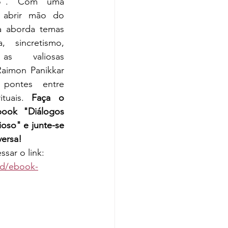
o". Com uma 
 abrir mão do 
a aborda temas 
, sincretismo, 
as valiosas 
Raimon Panikkar 
pontes entre 
ituais. 
Faça o 
ook "Diálogos 
ioso" e junte-se 
versa!
ssar o link: 
and/ebook-