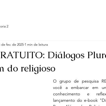
log
Grupo de Pesquisa
Temáticas e Projetos
Galeria
oria 2
 de fev. de 2025
1 min de leitura
ATUITO: Diálogos Plura
 do religioso
O grupo de pesquisa REP
você a embarcar em um
conhecimento e refl
lançamento do e-book "Diál